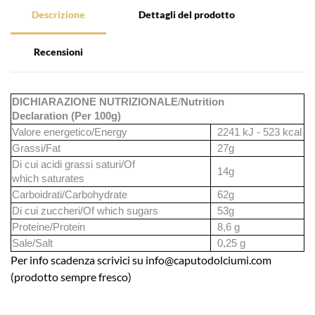
Descrizione
Dettagli del prodotto
Recensioni
DICHIARAZIONE NUTRIZIONALE
/
Nutrition
Declaration
(Per 100g)
Valore energetico/
Energy
2241 kJ - 523 kcal
Grassi/
Fat
27g
Di cui acidi grassi saturi/
Of
14g
which saturates
Carboidrati/
Carbohydrate
62g
Di cui zuccheri/
Of which sugars
53g
Proteine/
Protein
8,6 g
Sale/
Salt
0,25 g
Per info scadenza scrivici su
info@caputodolciumi.com
(prodotto sempre fresco)