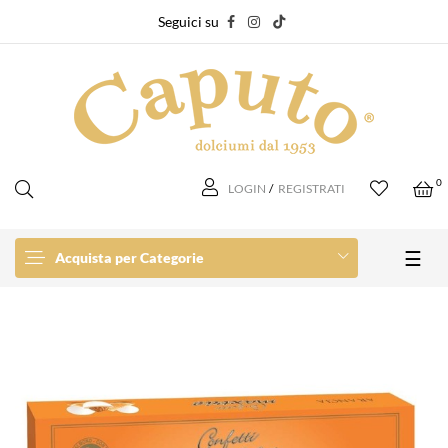
Seguici su
0
LOGIN
/
REGISTRATI
navi
☰
Acquista per Categorie