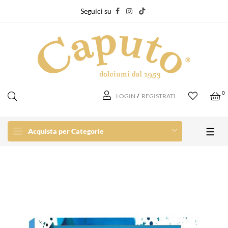
Seguici su
0
LOGIN
/
REGISTRATI
navi
☰
Acquista per Categorie