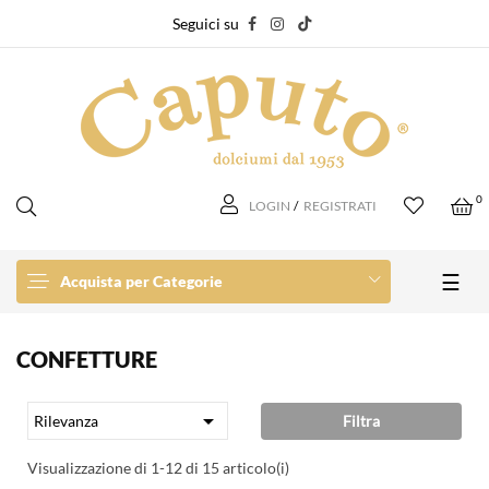
Seguici su
0
LOGIN
/
REGISTRATI
navi
☰
Acquista per Categorie
CONFETTURE

Filtra
Rilevanza
Visualizzazione di 1-12 di 15 articolo(i)