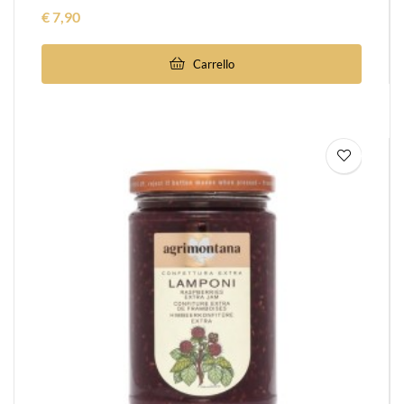
Prezzo
€ 7,90
Carrello