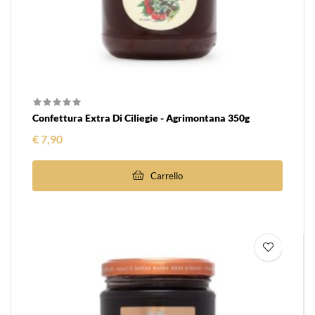
Confettura Extra Di Ciliegie - Agrimontana 350g
Prezzo
€ 7,90
Carrello