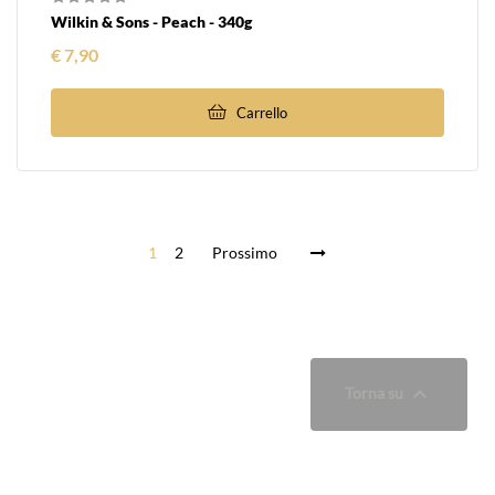
Wilkin & Sons - Peach - 340g
Prezzo
€ 7,90
Carrello
1
2
Prossimo

Torna su