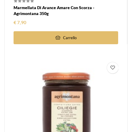
Marmellata Di Arance Amare Con Scorza -
Agrimontana 350g
Prezzo
€ 7,90
Carrello