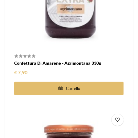
Confettura Di Amarene - Agrimontana 330g
Prezzo
€ 7,90
Carrello