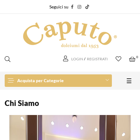
Seguici su
0
LOGIN
/
REGISTRATI
navi
☰
Acquista per Categorie
Chi Siamo