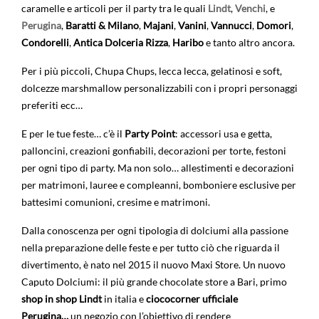
caramelle e articoli per il party tra le quali
Lindt
,
Venchi
, e
Perugina
,
Baratti & Milano
,
Majani
,
Vanini
,
Vannucci
,
Domori
,
Condorelli
,
Antica Dolceria Rizza
,
Haribo
e tanto altro ancora.
Per i più piccoli, Chupa Chups, lecca lecca, gelatinosi e soft,
dolcezze marshmallow personalizzabili con i propri personaggi
preferiti ecc…
E per le tue feste… c’è il
Party Point
: accessori usa e getta,
palloncini, creazioni gonfiabili, decorazioni per torte, festoni
per ogni tipo di party. Ma non solo… allestimenti e decorazioni
per matrimoni, lauree e compleanni, bomboniere esclusive per
battesimi comunioni, cresime e matrimoni.
Dalla conoscenza per ogni tipologia di dolciumi alla passione
nella preparazione delle feste e per tutto ciò che riguarda il
divertimento, è nato nel 2015 il nuovo Maxi Store. Un nuovo
Caputo Dolciumi: il più grande chocolate store a Bari, primo
shop in shop Lindt
in italia e
ciococorner ufficiale
Perugina…
un negozio con l’obiettivo di rendere