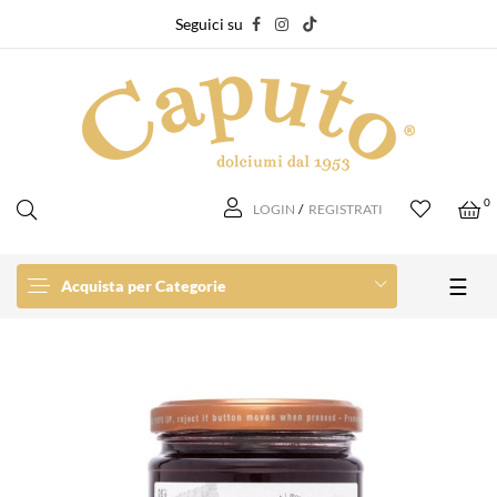
Seguici su
0
LOGIN
/
REGISTRATI
navi
☰
Acquista per Categorie