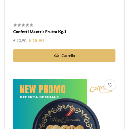
Confetti Maxtris Frutta Kg.1
Prezzo regolare
Prezzo
€ 18,90
€ 23,90
Carrello