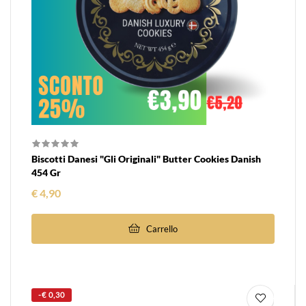
Biscotti Danesi "Gli Originali" Butter Cookies Danish
454 Gr
Prezzo
€ 4,90
Carrello
-€ 0,30