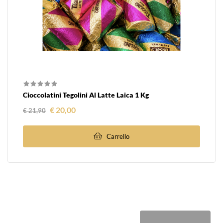
Cioccolatini Tegolini Al Latte Laica 1 Kg
Prezzo regolare
Prezzo
€ 20,00
€ 21,90
Carrello