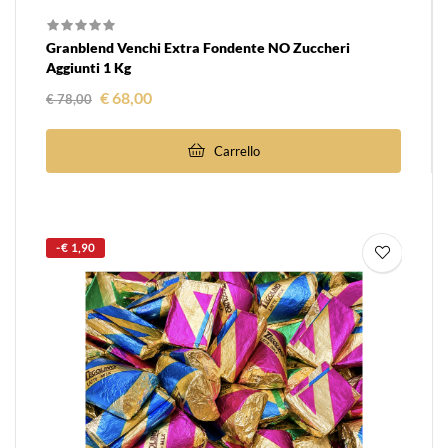
Granblend Venchi Extra Fondente NO Zuccheri
Aggiunti 1 Kg
Prezzo regolare
Prezzo
€ 68,00
€ 78,00
Carrello
-€ 1,90