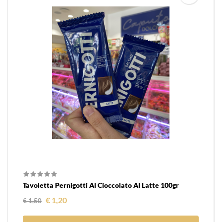
Tavoletta Pernigotti Al Cioccolato Al Latte 100gr
Prezzo regolare
Prezzo
€ 1,20
€ 1,50