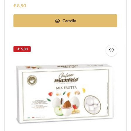
Prezzo
€ 8,90
Carrello
-€ 5,00