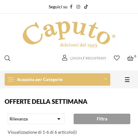
Seguici su
0
LOGIN
/
REGISTRATI
navi
☰
Acquista per Categorie
OFFERTE DELLA SETTIMANA

Filtra
Rilevanza
Visualizzazione di 1-6 di 6 articolo(i)