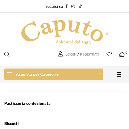
Seguici su
0
LOGIN
/
REGISTRATI
navi
☰
Acquista per Categorie
Pasticceria confezionata
Biscotti