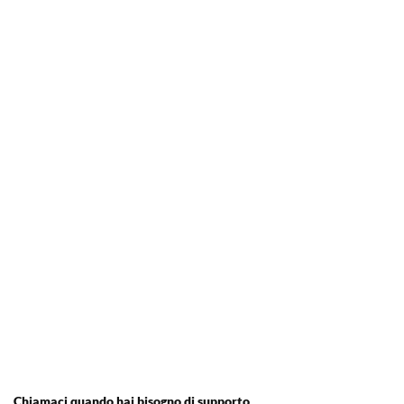
Chiamaci quando hai bisogno di supporto