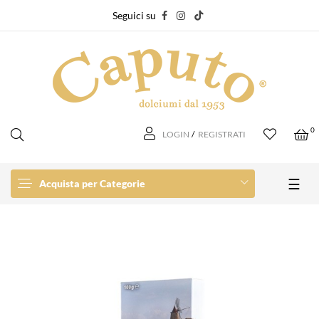
Seguici su
0
LOGIN
/
REGISTRATI
navi
☰
Acquista per Categorie