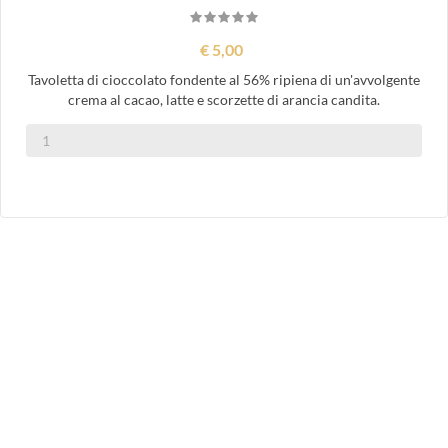
€ 5,00
Tavoletta di cioccolato fondente al 56% ripiena di un'avvolgente
crema al cacao, latte e scorzette di arancia candita.