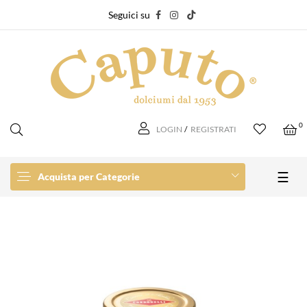
Seguici su
0
LOGIN
/
REGISTRATI
navi
☰
Acquista per Categorie