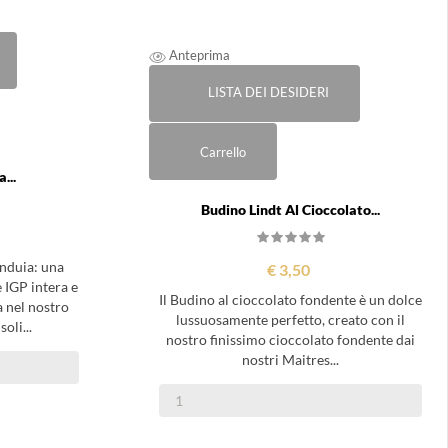
Anteprima
LISTA DEI DESIDERI
Carrello
...
Budino Lindt Al Cioccolato...
nduia: una
€ 3,50
IGP intera e
Il Budino al cioccolato fondente è un dolce
a nel nostro
lussuosamente perfetto, creato con il
oli...
nostro finissimo cioccolato fondente dai
nostri Maitres...