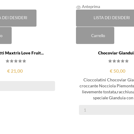
Anteprima
A DEI DESIDERI
LISTA DEI DESIDERI
lo
Carrello
ti Maxtris Love Fruit...
Chocoviar Gianduia
€ 21,00
€ 50,00
Cioccolatini Chocoviar Gia
croccante Nocciola Piemonte 
lievemente tostata,racchius
speciale Gianduia con s