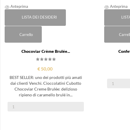
Anteprima
Anteprima
LISTA DEI DESIDERI
LIST
Carrello
Carrel
Chocoviar Crème Brulée...
Confet
€ 50,00
BEST SELLER: uno dei prodotti più amati
dai clienti Venchi. Cioccolatini Cubotto
Chocoviar Creme Brulée: delizioso
ripieno di caramello brulé in...