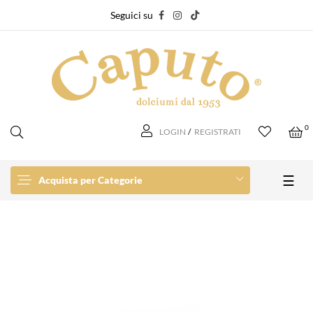
Seguici su
0
LOGIN
/
REGISTRATI
navi
☰
Acquista per Categorie